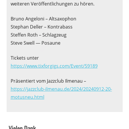
weiteren Veröffentlichungen zu hören.
Bruno Angeloni – Altsaxophon
Stephan Deller – Kontrabass
Steffen Roth – Schlagzeug
Steve Swell — Posaune
Tickets unter
https://www.tixforgigs.com/Event/59189
Präsentiert vom Jazzclub Ilmenau –
https://jazzclub-ilmenau.de/2024/20240912-20-
motusneu.html
Allgemein
Vielen Dank