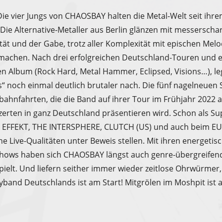
 Die vier Jungs von CHAOSBAY halten die Metal-Welt seit ih
Die Alternative-Metaller aus Berlin glänzen mit messerschar
ät und der Gabe, trotz aller Komplexität mit epischen Mel
 machen. Nach drei erfolgreichen Deutschland-Touren und 
 Album (Rock Hard, Metal Hammer, Eclipsed, Visions…), leg
s“ noch einmal deutlich brutaler nach. Die fünf nagelneuen
hnfahrten, die die Band auf ihrer Tour im Frühjahr 2022 a
erten in ganz Deutschland präsentieren wird. Schon als Su
 EFFEKT, THE INTERSPHERE, CLUTCH (US) und auch beim EU
ne Live-Qualitäten unter Beweis stellen. Mit ihren energeti
hows haben sich CHAOSBAY längst auch genre-übergreifend 
pielt. Und liefern seither immer wieder zeitlose Ohrwürmer,
yband Deutschlands ist am Start! Mitgrölen im Moshpit ist 