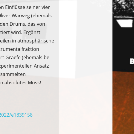
 Einflüsse seiner vier
Oliver Warweg (ehemals
n den Drums, das von
ert wird. Ergänzt
Weilen in atmosphärische
strumentalfraktion
rt Graefe (ehemals bei
xperimentellen Ansatz
gesammelten
in absolutes Muss!
-2022/e1839158