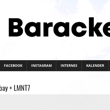
FACEBOOK
INSTAGRAM
INTERNES
KALENDER
sbay + LMNT7