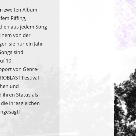
rem zweiten Album
fem Riffing,
odien aus jedem Song
einem von der
en sie nur ein Jahr
 Songs sind
uf 10
pport von Genre-
ROBLAST Festival
schen und
ihren Status als
 die ihresgleichen
angesagt!