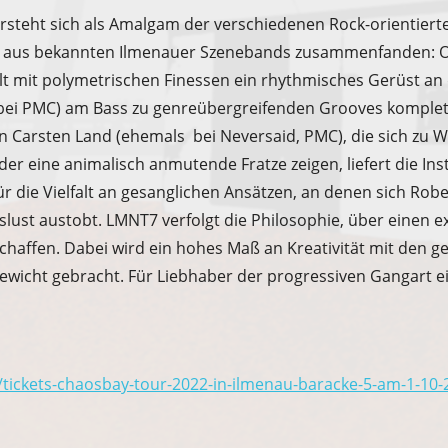
steht sich als Amalgam der verschiedenen Rock-orientierten
015 aus bekannten Ilmenauer Szenebands zusammenfanden: 
llt mit polymetrischen Finessen ein rhythmisches Gerüst a
bei PMC) am Bass zu genreübergreifenden Grooves kompletti
n Carsten Land (ehemals bei Neversaid, PMC), die sich zu 
der eine animalisch anmutende Fratze zeigen, liefert die In
 die Vielfalt an gesanglichen Ansätzen, an denen sich Robe
lust austobt. LMNT7 verfolgt die Philosophie, über einen e
chaffen. Dabei wird ein hohes Maß an Kreativität mit den 
ewicht gebracht. Für Liebhaber der progressiven Gangart e
e/tickets-chaosbay-tour-2022-in-ilmenau-baracke-5-am-1-10