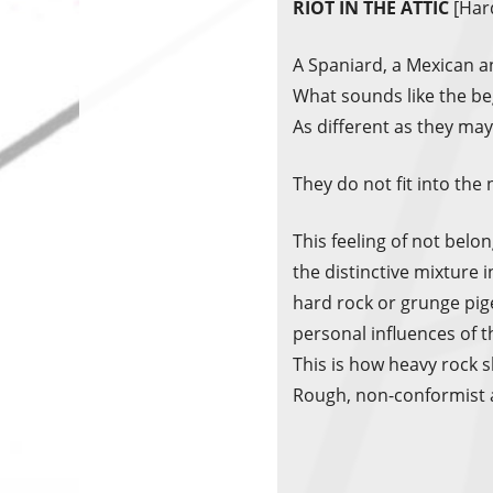
RIOT IN THE ATTIC
[Har
A Spaniard, a Mexican 
What sounds like the begi
As different as they may
They do not fit into the 
This feeling of not belo
the distinctive mixture i
hard rock or grunge pig
personal influences of t
This is how heavy rock 
Rough, non-conformist 