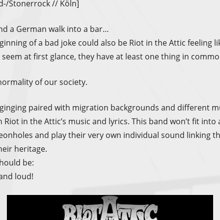
d-/Stonerrock // Köln]
and a German walk into a bar…
nning of a bad joke could also be Riot in the Attic feeling l
 seem at first glance, they have at least one thing in commo
normality of our society.
nginging paired with migration backgrounds and different mu
n Riot in the Attic’s music and lyrics. This band won’t fit into
eonholes and play their very own individual sound linking 
heir heritage.
should be:
and loud!