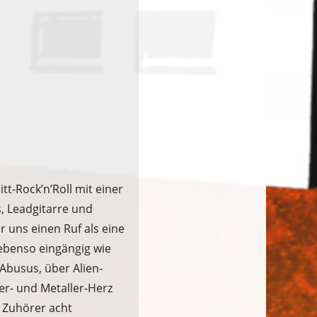
t-Rock’n’Roll mit einer
s, Leadgitarre und
r uns einen Ruf als eine
 ebenso eingängig wie
-Abusus, über Alien-
er- und Metaller-Herz
 Zuhörer acht