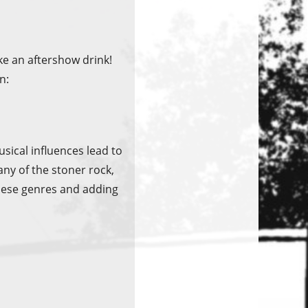
ike an aftershow drink!
n:
sical influences lead to
 any of the stoner rock,
these genres and adding