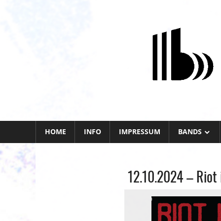
Zum
Inhalt
springen
HOME
INFO
IMPRESSUM
BANDS
12.10.2024 – Riot i
Allgemein