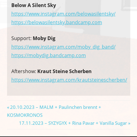
Below A Silent Sky
https://www.instagram.com/belowasilentsky/
https://belowasilentsky.bandcamp.com
Support:
Moby Dig
https://www.instagram.com/moby_dig_band/
https://mobydig.bandcamp.com
Aftershow:
Kraut Steine Scherben
https://www.instagram.com/krautsteinescherben/
Beitragsnavigation
Vorheriger
20.10.2023 – MALM + Paulinchen brennt +
Beitrag:
KOSMOKRONOS
Nächster
17.11.2023 – SYZYGYX + Rina Pavar + Vanilla Sugar
Beitrag: