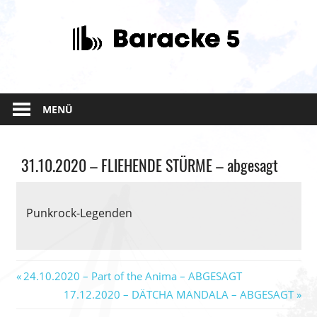
Zum
Inhalt
springen
MENÜ
Allgemein
31.10.2020 – FLIEHENDE STÜRME – abgesagt
Punkrock-Legenden
Beitragsnavigation
Vorheriger
24.10.2020 – Part of the Anima – ABGESAGT
Beitrag:
Nächster
17.12.2020 – DÄTCHA MANDALA – ABGESAGT
Beitrag: