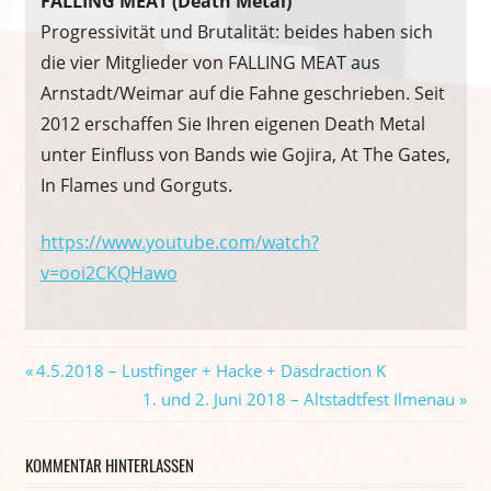
FALLING MEAT (Death Metal)
Progressivität und Brutalität: beides haben sich
die vier Mitglieder von FALLING MEAT aus
Arnstadt/Weimar auf die Fahne geschrieben. Seit
2012 erschaffen Sie Ihren eigenen Death Metal
unter Einfluss von Bands wie Gojira, At The Gates,
In Flames und Gorguts.
https://www.youtube.com/
watch?
v=ooi2CKQHawo
Beitragsnavigation
Vorheriger
4.5.2018 – Lustfinger + Hacke + Däsdraction K
Beitrag:
Nächster
1. und 2. Juni 2018 – Altstadtfest Ilmenau
Beitrag:
KOMMENTAR HINTERLASSEN