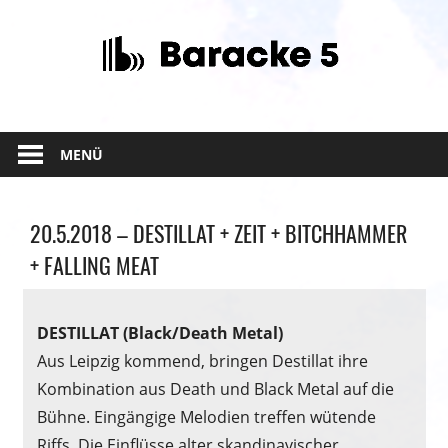
Zum
Inhalt
springen
MENÜ
Allgemein
20.5.2018 – DESTILLAT + ZEIT + BITCHHAMMER
+ FALLING MEAT
DESTILLAT (Black/Death Metal)
Aus Leipzig kommend, bringen Destillat ihre
Kombination aus Death und Black Metal auf die
Bühne. Eingängige Melodien treffen wütende
Riffs. Die Einflüsse alter skandinavischer