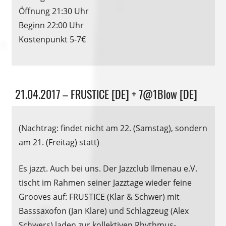
Öffnung 21:30 Uhr
Beginn 22:00 Uhr
Kostenpunkt 5-7€
Veranstaltung
21.04.2017 – FRUSTICE [DE] + 7@1Blow [DE]
(Nachtrag: findet nicht am 22. (Samstag), sondern
am 21. (Freitag) statt)
Es jazzt. Auch bei uns. Der Jazzclub Ilmenau e.V.
tischt im Rahmen seiner Jazztage wieder feine
Grooves auf: FRUSTICE (Klar & Schwer) mit
Basssaxofon (Jan Klare) und Schlagzeug (Alex
Schwers) laden zur kollektiven Rhythmus-