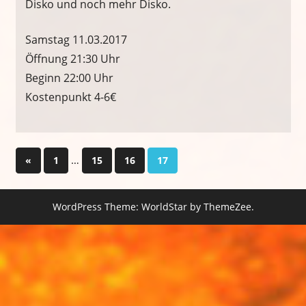
Disko und noch mehr Disko.
Samstag 11.03.2017
Öffnung 21:30 Uhr
Beginn 22:00 Uhr
Kostenpunkt 4-6€
Seitennummerierung
Vorherige
…
«
1
15
16
17
Beiträge
der
WordPress Theme: WorldStar by ThemeZee.
Beiträge